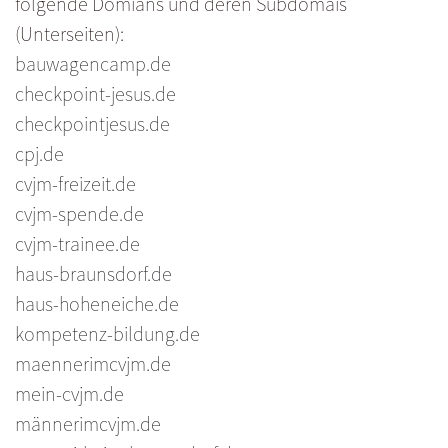
folgende Domians und deren Subdomais
(Unterseiten):
bauwagencamp.de
checkpoint-jesus.de
checkpointjesus.de
cpj.de
cvjm-freizeit.de
cvjm-spende.de
cvjm-trainee.de
haus-braunsdorf.de
haus-hoheneiche.de
kompetenz-bildung.de
maennerimcvjm.de
mein-cvjm.de
männerimcvjm.de