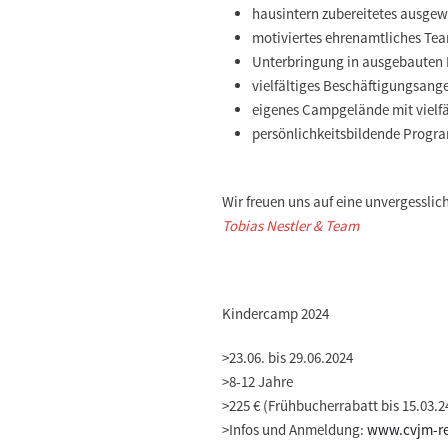
hausintern zubereitetes ausge
motiviertes ehrenamtliches Te
Unterbringung in ausgebaute
vielfältiges Beschäftigungsange
eigenes Campgelände mit vielfä
persönlichkeitsbildende Prog
Wir freuen uns auf eine unvergesslic
Tobias Nestler & Team
Kindercamp 2024
>
23.06. bis 29.06.2024
>
8-12 Jahre
>
225 € (Frühbucherrabatt bis 15.03.2
>
Infos und Anmeldung:
www.cvjm-re