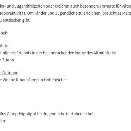
nder- und Jugendfreizeiten oder kreieren auch besondere Formate für Väter
dooraktivität. Um Kinder und Jugendliche zu erreichen, braucht es Men
u entdecken gibt.
 noch:
ühltal
hnliches Erlebnis in der beeindruckenden Natur des Altmühltals!
b 7 Jahre
d Outdoor
ine Woche KinderCamp in Hoheneiche!
e
lles Camp-Highlight für Jugendliche in Hoheneiche!
ahre