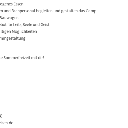
wogenes Essen
am und Fachpersonal begleiten und gestalten das Camp
n Bauwagen
bot für Leib, Seele und Geist
ltigen Möglichkeiten
rammgestaltung
he Sommerfreizeit mit dir!
4)
isen.de