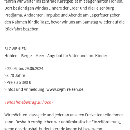
fahren wir weiter ins zentrale Karstgebiet mit sagenhaften Höhlen.
Dort besichtigen wir das „Innere der Erde“ und die Felsenburg
Predjama. Andachten, Impulse und Abende am Lagerfeuer geben
den Rahmen für die Tage, bevor wir uns am Samstag wieder auf die
Rückfahrt begeben.
SLOWENIEN
Höhlen – Berge – Meer - Angebot für Väter und ihre Kinder
>
22.06. bis 29.06.2024
>
8-70 Jahre
>
Preis ab 390 €
>
Infos und Anmeldung:
www.cvjm-reisen.de
Teilnahmebeitrag zu hoch?
Wir möchten, dass jede und jeder an unseren Freizeiten teilnehmen
kann. Deshalb ermöglichen wir unbürokratische Einzelförderung,
wenn das Haushaltbudget gerade knapp ist bzw. wenn