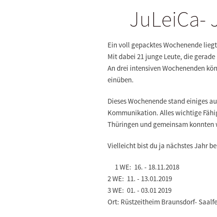
JuLeiCa- 
Ein voll gepacktes Wochenende liegt 
Mit dabei
21 junge Leute
, die gerade
An drei intensiven Wochenenden kön
einüben.
Dieses Wochenende stand einiges 
Kommunikation.
Alles wichtige Fäh
Thüringen und gemeinsam konnten wi
Vielleicht bist du ja nächstes Jahr b
1 WE: 16. - 18.11.2018
2 WE: 11. - 13.01.2019
3 WE: 01. - 03.01 2019
Ort: Rüstzeitheim Braunsdorf- Saalf