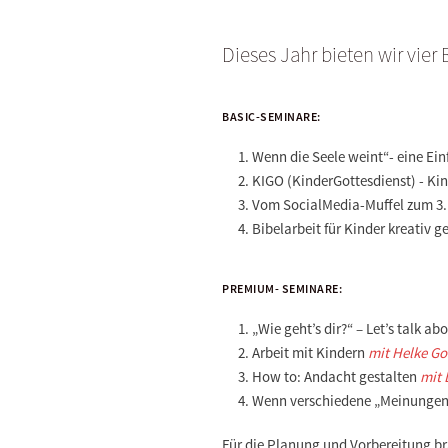
Dieses Jahr bieten wir vie
BASIC-SEMINARE:
Wenn die Seele weint“- eine Ei
KIGO (KinderGottesdienst) - Kin
Vom SocialMedia-Muffel zum 3.
Bibelarbeit für Kinder kreativ g
PREMIUM- SEMINARE:
„Wie geht’s dir?“ – Let’s talk a
Arbeit mit Kindern
mit Helke Go
How to: Andacht gestalten
mit L
Wenn verschiedene „Meinungen“
Für die Planung und Vorbereitung b