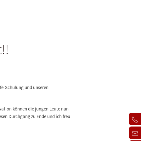
!!
lfe-Schulung und unseren
ivation können die jungen Leute nun
iesen Durchgang zu Ende und ich freu