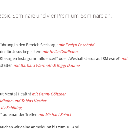
r Basic-Seminare und vier Premium-Seminare an.
nführung in den Bereich Seelsorge
mit Evelyn Paschold
der für Jesus begeistern
mit Helke Goldhahn
Klassigen Instagram-Influencer!“ oder „Weshalb Jesus auf SM wäre!“
mit
estalten
mit Barbara Warmuth & Biggi Daume
bout Mental Health!
mit Denny Göltzner
ldhahn und Tobias Nestler
ily Schilling
 aufeinander Treffen
mit Michael Seidel
rauchen wir deine
Anmeldung bis zum 10. April
.