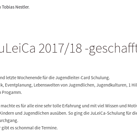
n
Tobias Nestler
.
uLeiCa 2017/18 -geschafft
und letzte Wochenende für die
Jugendleiter-Card Schulung
.
gik, Eventplanung, Lebenswelten von Jugendlichen, Jugendkulturen, 1 Hi
em Progamm.
machte es für alle eine sehr tolle Erfahrung und mit viel Wissen und Mot
t Kindern und Jugendlichen ausüben. So ging die JuLeiCa-Schulung für d
Durchgang.
r gibt es schonmal die Termine.