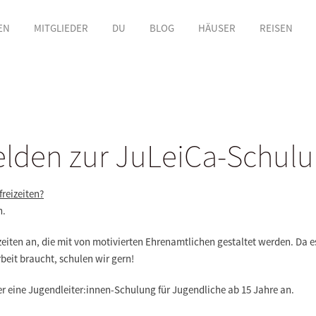
EN
MITGLIEDER
DU
BLOG
HÄUSER
REISEN
elden zur JuLeiCa-Schulu
reizeiten?
n.
eizeiten an, die mit von motivierten Ehrenamtlichen gestaltet werden. Da 
beit braucht, schulen wir gern!
er eine Jugendleiter:innen-Schulung für Jugendliche ab 15 Jahre an.