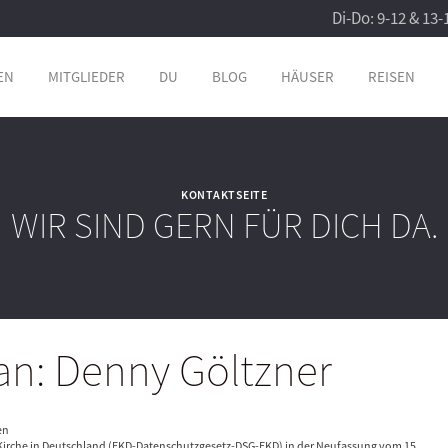
Di-Do: 9-12 & 13-
EN
MITGLIEDER
DU
BLOG
HÄUSER
REISEN
KONTAKTSEITE
WIR SIND GERN FÜR DICH DA.
an: Denny Göltzner
en
irche in Deutschland (EKD-Datenschutzgesetz-DSG-EKD) in der Neufassung vom 15.