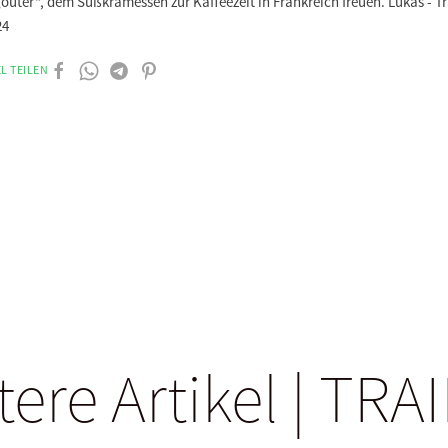
oûter“, dem Süßkramessen zur Kaffeezeit in Frankreich freuen. Lukas - T
24
L TEILEN
tere Artikel | TRA