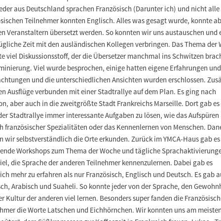
eder aus Deutschland sprachen Französisch (Darunter ich) und nicht alle
ösischen Teilnehmer konnten Englisch. Alles was gesagt wurde, konnte a
en Veranstaltern übersetzt werden. So konnten wir uns austauschen und 
ügliche Zeit mit den ausländischen Kollegen verbringen. Das Thema der
e viel Diskussionsstoff, der die Übersetzer manchmal ins Schwitzen brac
iminierung. Viel wurde besprochen, einige hatten eigene Erfahrungen und
chtungen und die unterschiedlichen Ansichten wurden erschlossen. Zusä
en Ausflüge verbunden mit einer Stadtrallye auf dem Plan. Es ging nach
n, aber auch in die zweitgrößte Stadt Frankreichs Marseille. Dort gab es
der Stadtrallye immer interessante Aufgaben zu lösen, wie das Aufspüren
ch französischer Spezialitäten oder das Kennenlernen von Menschen. Da
en wir selbstverständlich die Orte erkunden. Zurück im YMCA-Haus gab es
ende Workshops zum Thema der Woche und tägliche Sprachaktivierunge
iel, die Sprache der anderen Teilnehmer kennenzulernen. Dabei gab es
ich mehr zu erfahren als nur Französisch, Englisch und Deutsch. Es gab 
sch, Arabisch und Suaheli. So konnte jeder von der Sprache, den Gewohn
r Kultur der anderen viel lernen. Besonders super fanden die Französisc
ehmer die Worte Latschen und Eichhörnchen. Wir konnten uns am meiste