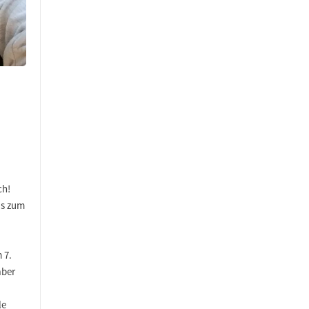
ch!
is zum
 7.
aber
le