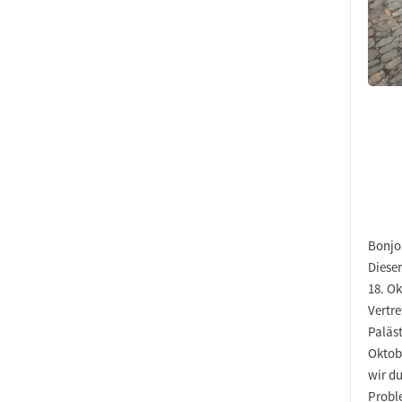
Bonjou
Diese
18. O
Vertr
Paläst
Oktobe
wir du
Proble