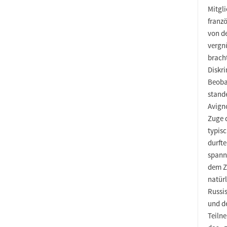
Mitgli
franz
von d
vergn
bracht
Diskr
Beoba
stand
Avigno
Zuge 
typis
durft
spann
dem Z
natürl
Russi
und de
Teiln