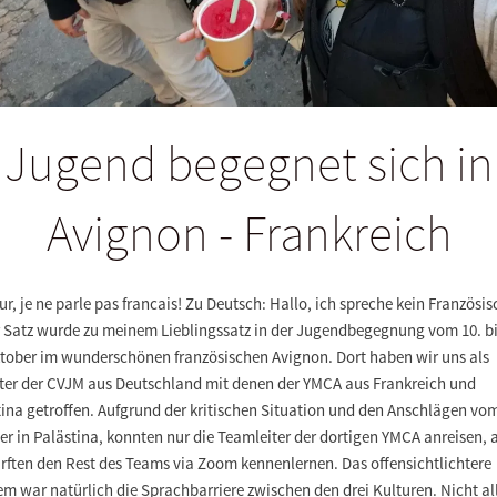
Jugend begegnet sich in
Avignon - Frankreich
r, je ne parle pas francais! Zu Deutsch: Hallo, ich spreche kein Französis
r Satz wurde zu meinem Lieblingssatz in der Jugendbegegnung vom 10. b
ktober im wunderschönen französischen Avignon. Dort haben wir uns als
eter der CVJM aus Deutschland mit denen der YMCA aus Frankreich und
ina getroffen. Aufgrund der kritischen Situation und den Anschlägen vom
r in Palästina, konnten nur die Teamleiter der dortigen YMCA anreisen, 
rften den Rest des Teams via Zoom kennenlernen. Das offensichtlichtere
m war natürlich die Sprachbarriere zwischen den drei Kulturen. Nicht al