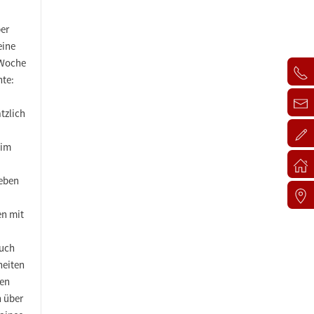
ber
eine
 Woche
hte:
tzlich
 im
neben
n mit
auch
heiten
hen
n über