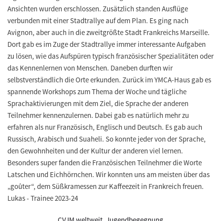
Ansichten wurden erschlossen. Zusätzlich standen Ausflüge
verbunden mit einer Stadtrallye auf dem Plan. Es ging nach
Avignon, aber auch in die zweitgrößte Stadt Frankreichs Marseille.
Dort gab es im Zuge der Stadtrallye immer interessante Aufgaben
zu lösen, wie das Aufspüren typisch französischer Spezialitäten oder
das Kennenlernen von Menschen. Daneben durften wir
selbstverständlich die Orte erkunden. Zurück im YMCA-Haus gab es
spannende Workshops zum Thema der Woche und tägliche
Sprachaktivierungen mit dem Ziel, die Sprache der anderen
Teilnehmer kennenzulernen. Dabei gab es natürlich mehr zu
erfahren als nur Französisch, Englisch und Deutsch. Es gab auch
Russisch, Arabisch und Suaheli. So konnte jeder von der Sprache,
den Gewohnheiten und der Kultur der anderen viel lernen.
Besonders super fanden die Französischen Teilnehmer die Worte
Latschen und Eichhörnchen. Wir konnten uns am meisten über das
„goûter“, dem Süßkramessen zur Kaffeezeit in Frankreich freuen.
Lukas - Trainee 2023-24
CVJM weltweit
,
Jugendbegegnung