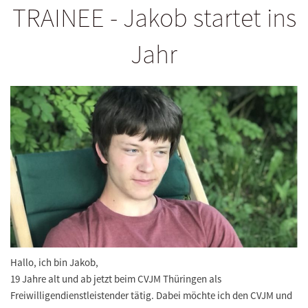
TRAINEE - Jakob startet ins
Jahr
Hallo
,
ich bin
Jakob
,
19 Jahre alt und ab jetzt beim
CVJM Th
ü
ringen
als
Freiwilligendienstleistender t
ä
tig. Dabei m
ö
chte ich den CVJM und