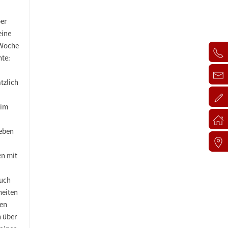
ber
eine
 Woche
hte:
tzlich
 im
neben
n mit
auch
heiten
hen
n über