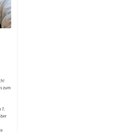
ch!
is zum
 7.
aber
le