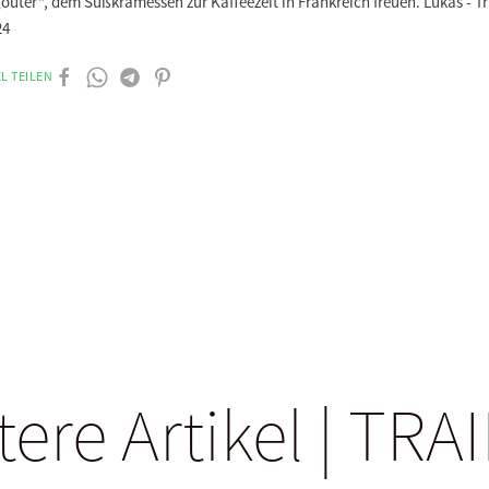
oûter“, dem Süßkramessen zur Kaffeezeit in Frankreich freuen. Lukas - T
24
L TEILEN
tere Artikel | TRA