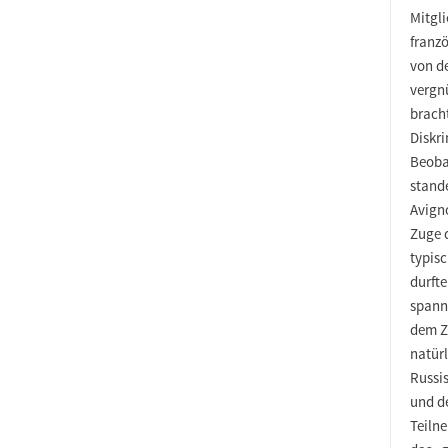
Mitgli
franz
von d
vergn
bracht
Diskr
Beoba
stand
Avigno
Zuge 
typis
durft
spann
dem Z
natürl
Russi
und de
Teiln