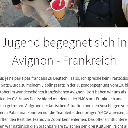
Jugend begegnet sich in
Avignon - Frankreich
r, je ne parle pas francais! Zu Deutsch: Hallo, ich spreche kein Französis
r Satz wurde zu meinem Lieblingssatz in der Jugendbegegnung vom 10. b
ktober im wunderschönen französischen Avignon. Dort haben wir uns als
eter der CVJM aus Deutschland mit denen der YMCA aus Frankreich und
ina getroffen. Aufgrund der kritischen Situation und den Anschlägen vom
r in Palästina, konnten nur die Teamleiter der dortigen YMCA anreisen, 
rften den Rest des Teams via Zoom kennenlernen. Das offensichtlichtere
m war natürlich die Sprachbarriere zwischen den drei Kulturen. Nicht al