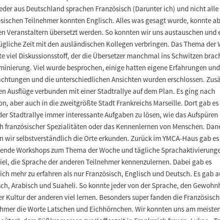
eder aus Deutschland sprachen Französisch (Darunter ich) und nicht alle
ösischen Teilnehmer konnten Englisch. Alles was gesagt wurde, konnte a
en Veranstaltern übersetzt werden. So konnten wir uns austauschen und 
ügliche Zeit mit den ausländischen Kollegen verbringen. Das Thema der
e viel Diskussionsstoff, der die Übersetzer manchmal ins Schwitzen brac
iminierung. Viel wurde besprochen, einige hatten eigene Erfahrungen und
chtungen und die unterschiedlichen Ansichten wurden erschlossen. Zusä
en Ausflüge verbunden mit einer Stadtrallye auf dem Plan. Es ging nach
n, aber auch in die zweitgrößte Stadt Frankreichs Marseille. Dort gab es
der Stadtrallye immer interessante Aufgaben zu lösen, wie das Aufspüren
ch französischer Spezialitäten oder das Kennenlernen von Menschen. Da
en wir selbstverständlich die Orte erkunden. Zurück im YMCA-Haus gab es
ende Workshops zum Thema der Woche und tägliche Sprachaktivierunge
iel, die Sprache der anderen Teilnehmer kennenzulernen. Dabei gab es
ich mehr zu erfahren als nur Französisch, Englisch und Deutsch. Es gab 
sch, Arabisch und Suaheli. So konnte jeder von der Sprache, den Gewohn
r Kultur der anderen viel lernen. Besonders super fanden die Französisc
ehmer die Worte Latschen und Eichhörnchen. Wir konnten uns am meiste