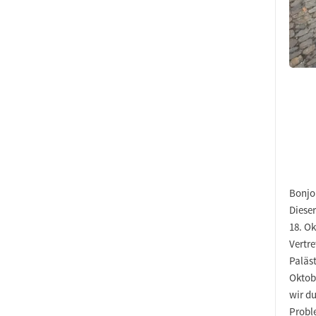
Bonjou
Diese
18. O
Vertr
Paläst
Oktobe
wir du
Proble