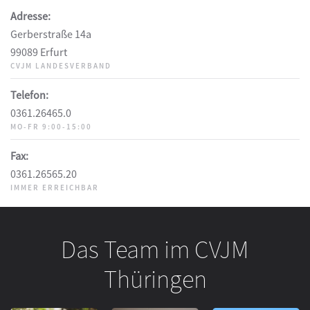
Adresse:
Gerberstraße 14a
99089 Erfurt
CVJM LANDESVERBAND
Telefon:
0361.26465.0
MO-FR 9:00-15:00
Fax:
0361.26565.20
IMMER ERREICHBAR
Das Team im CVJM
Thüringen