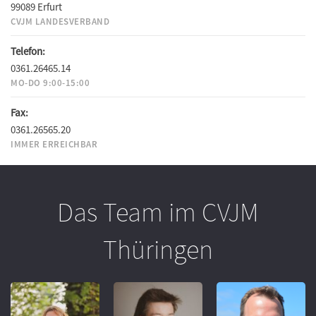
99089 Erfurt
CVJM LANDESVERBAND
Telefon:
0361.26465.14
MO-DO 9:00-15:00
Fax:
0361.26565.20
IMMER ERREICHBAR
Das Team im CVJM
Thüringen