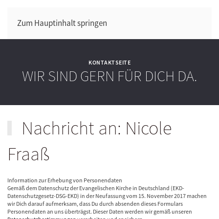
Zum Hauptinhalt springen
KONTAKTSEITE
WIR SIND GERN FÜR DICH DA.
Nachricht an: Nicole
Fraaß
Information zur Erhebung von Personendaten
Gemäß dem Datenschutz der Evangelischen Kirche in Deutschland (EKD-
Datenschutzgesetz-DSG-EKD) in der Neufassung vom 15. November 2017 machen
wir Dich darauf aufmerksam, dass Du durch absenden dieses Formulars
Personendaten an uns überträgst. Dieser Daten werden wir gemäß unseren