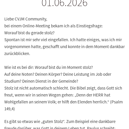
01.06.2026
Liebe CVJM Community,
bei einem Online-Meeting bekam ich als Einstiegsfrage:
Worauf bist du gerade stolz?
Spontan ist mir sehr viel eingefallen. Ich hatte einiges, was ich mir
vorgenommen hatte, geschafft und konnte in dem Moment dankbar
zurückblicken.
Wie ist es bei dir: Worauf bist du im Moment stolz?
Auf deine Noten? Deinen Körper? Deine Leistung im Job oder
Studium? Deinen Dienst in der Gemeinde?
Stolz ist nicht automatisch schlecht. Die Bibel zeigt, dass Gott sich
freut, wenn wir in seinen Wegen gehen: „Denn der HERR hat
Wohlgefallen an seinem Volk; er hilft den Elenden herrlich.“ (Psalm
149,4)
Es gibt so etwas wie „guten Stolz“. Zum Beispiel eine dankbare
Freude darüber, was Gott in deinem Leben tut. Paulus schreibt: