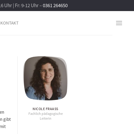
16 Uhr | Fr: 9-12 Uhr –
0361 264650
KONTAKT
NICOLE FRAASS
hen
Fachlich pädagogische
Leiterin
n gibt
mit