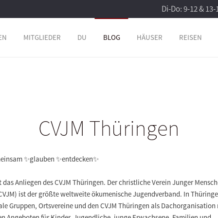
Di-Do: 9-12 & 13-
EN
MITGLIEDER
DU
BLOG
HÄUSER
REISEN
CVJM Thüringen
einsam ✨glauben ✨entdecken✨
t das Anliegen des CVJM Thüringen. Der christliche Verein Junger Mensc
 CVJM) ist der größte weltweite ökumenische Jugendverband. In Thüringe
kale Gruppen, Ortsvereine und den CVJM Thüringen als Dachorganisation 
en Angeboten für Kinder, Jugendliche, junge Erwachsene, Familien und