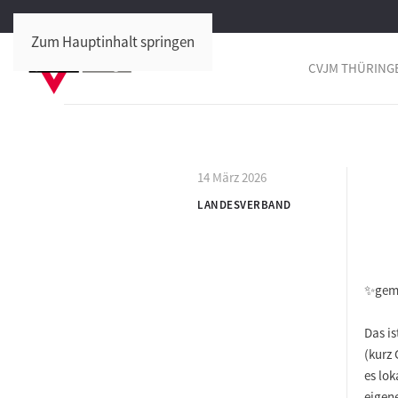
Zum Hauptinhalt springen
CVJM THÜRING
14 März 2026
LANDESVERBAND
✨gem
Das is
(kurz
es lo
eigen