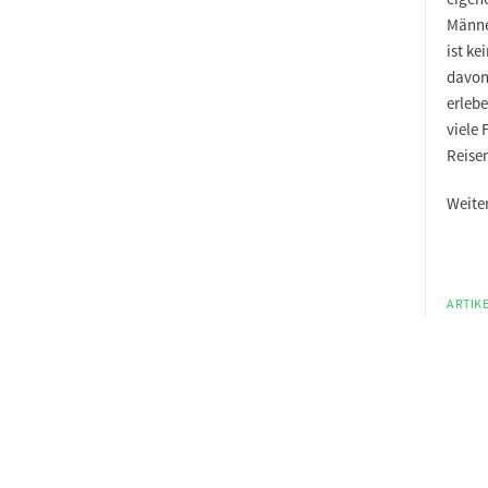
Männe
ist ke
davon
erleb
viele 
Reise
Weite
ARTIKE