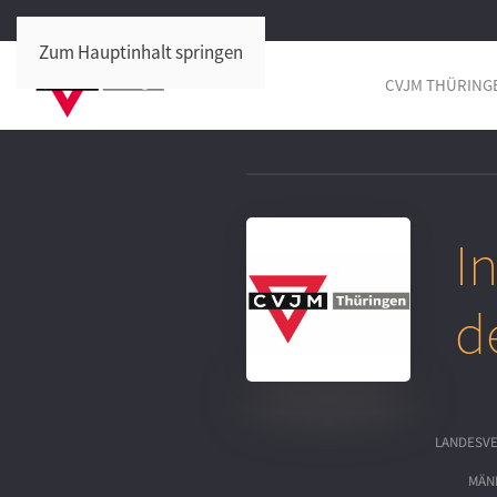
Zum Hauptinhalt springen
CVJM THÜRING
I
d
LANDESV
MÄN