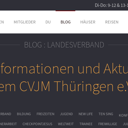
Di-Do: 9-12 & 13-
EN
MITGLIEDER
DU
BLOG
HÄUSER
REISEN
BLOG : LANDESVERBAND
nformationen und Aktu
em CVJM Thüringen e.
ERBAND
BILDUNG
FREIZEITEN
JUGEND
NEW LIFE
TEN SING
KONF
NERARBEIT
CHECKPOINTJESUS
WELTWEIT
TRAINEE
FREIWILLIGE
JU