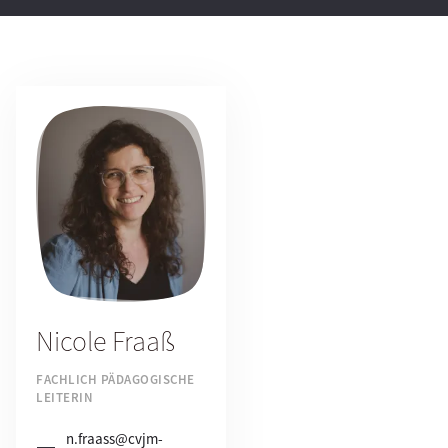
Nicole Fraaß
FACHLICH PÄDAGOGISCHE
LEITERIN
n.fraass@cvjm-