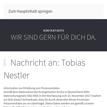
Zum Hauptinhalt springen
KONTAKTSEITE
WIR SIND GERN FÜR DICH DA.
Nachricht an: Tobias
Nestler
Information zur Erhebung von Personendaten
Gemäß dem Datenschutz der Evangelischen Kirche in Deutschland (EKD-
Datenschutzgesetz-DSG-EKD) in der Neufassung vom 15. November 2017 machen
wir Dich darauf aufmerksam, dass Du durch absenden dieses Formulars
Personendaten an uns überträgst. Dieser Daten werden wir gemäß unseren