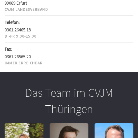
99089 Erfurt
CVJM LANDESVERBAND
Telefon:
0361.26465.18
DI-FR 9:00-15:00
Fax:
0361.26565.20
IMMER ERREICHBAR
Das Team im CVJM
Thüringen