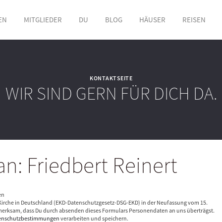
EN
MITGLIEDER
DU
BLOG
HÄUSER
REISEN
KONTAKTSEITE
WIR SIND GERN FÜR DICH DA.
n: Friedbert Reinert
en
irche in Deutschland (EKD-Datenschutzgesetz-DSG-EKD) in der Neufassung vom 15.
erksam, dass Du durch absenden dieses Formulars Personendaten an uns überträgst.
enschutzbestimmungen
verarbeiten und speichern.