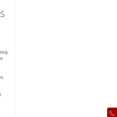
ns
t
ä
tig.
it
hr,
f