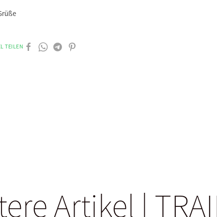
 Grüße
L TEILEN
tere Artikel | TRA