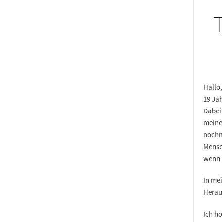
T
Hallo
19 Jah
Dabei
meine
nochm
Mensch
wenn 
In me
Herau
Ich ho