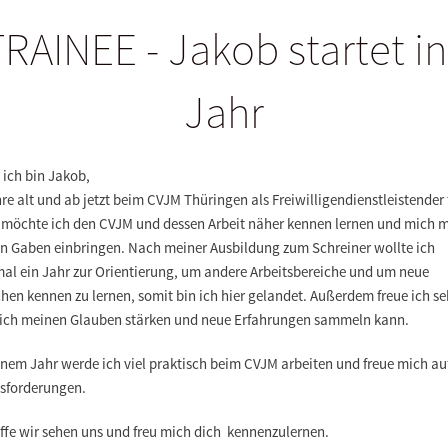
RAINEE - Jakob startet i
Jahr
,
ich bin
Jakob
,
re alt und ab jetzt beim
CVJM Th
ü
ringen
als Freiwilligendienstleistender 
 m
ö
chte ich den CVJM und dessen Arbeit n
ä
her kennen lernen und mich m
n Gaben einbringen. Nach meiner Ausbildung zum Schreiner wollte ich
al ein Jahr zur Orientierung, um andere Arbeitsbereiche und um neue
en kennen zu lernen, somit bin ich hier gelandet. Au
ß
erdem freue ich se
ich meinen Glauben st
ä
rken und neue Erfahrungen sammeln kann.
inem Jahr werde ich viel praktisch beim CVJM arbeiten und freue mich au
sforderungen.
ffe wir sehen uns und freu mich dich kennenzulernen.